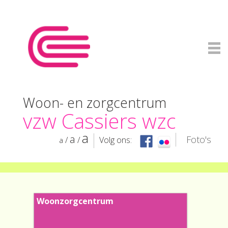
Woon- en zorgcentrum
vzw Cassiers wzc
a
a
Foto's
/
/
Volg ons:
a
Inloggen
Woonzorgcentrum