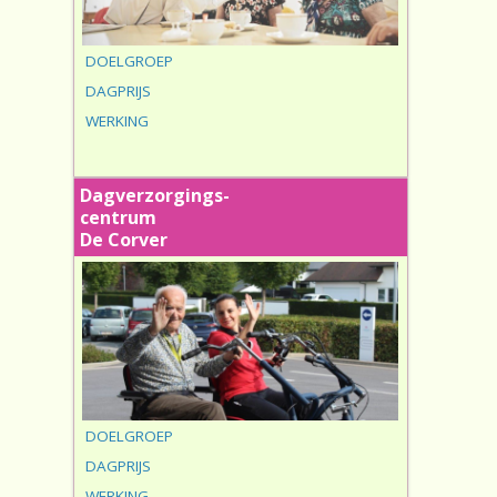
DOELGROEP
DAGPRIJS
WERKING
Dagverzorgings-
centrum
De Corver
DOELGROEP
DAGPRIJS
WERKING