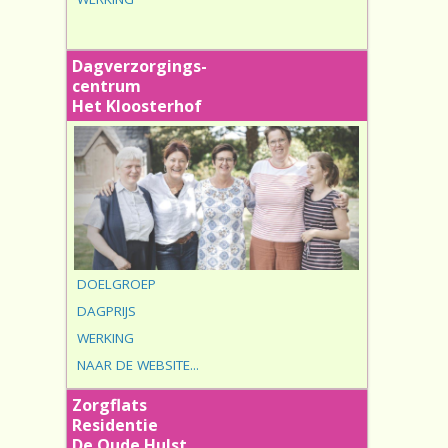
Dagverzorgings-
centrum
Het Kloosterhof
DOELGROEP
DAGPRIJS
WERKING
NAAR DE WEBSITE...
Zorgflats
Residentie
De Oude Hulst