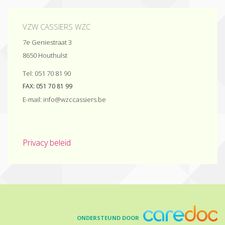
VZW CASSIERS WZC
7e Geniestraat 3
8650
Houthulst
Tel:
051 70 81 90
FAX:
051 70 81 99
E-mail:
eb.sreissacczw@ofni
Privacy beleid
ONDERSTEUND DOOR