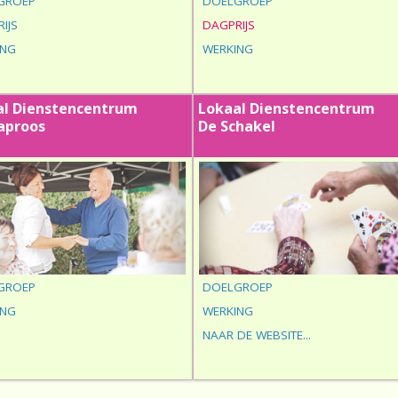
GROEP
DOELGROEP
IJS
DAGPRIJS
ING
WERKING
al Dienstencentrum
Lokaal Dienstencentrum
aproos
De Schakel
GROEP
DOELGROEP
ING
WERKING
NAAR DE WEBSITE...