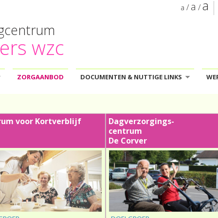
a
a
/
/
a
rgcentrum
ers wzc
ZORGAANBOD
DOCUMENTEN & NUTTIGE LINKS
WER
»
um voor Kortverblijf
Dagverzorgings-
centrum
De Corver