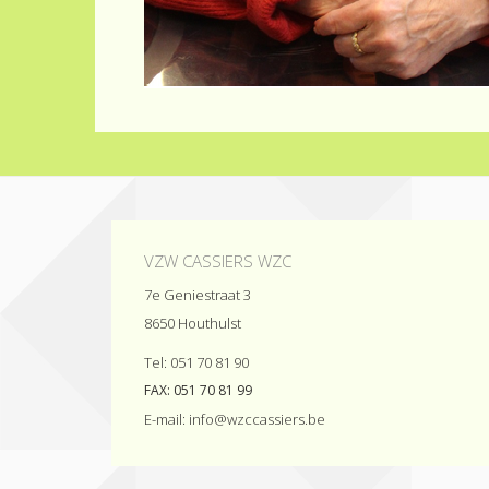
VZW CASSIERS WZC
7e Geniestraat 3
8650
Houthulst
Tel:
051 70 81 90
FAX:
051 70 81 99
E-mail:
eb.sreissacczw@ofni