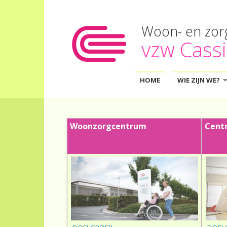
Woon- en zo
vzw Cassi
HOME
WIE ZIJN WE?
»
Woonzorgcentrum
Centr