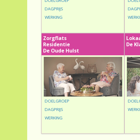
DOELGROEP
DOEL
DAGPRIJS
DAGPR
WERKING
WERK
Zorgflats
Loka
Residentie
De Kl
De Oude Hulst
DOELGROEP
DOEL
DAGPRIJS
WERK
WERKING